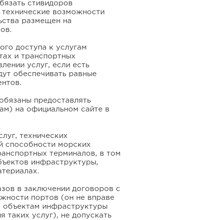
бязать стивидоров
е технические возможности
ьства размещен на
ов.
ого доступа к услугам
тах и транспортных
лении услуг, если есть
дут обеспечивать равные
ентов.
 обязаны предоставлять
ам) на официальном сайте в
луг, технических
й способности морских
ранспортных терминалов, в том
объектов инфраструктуры,
атериалах.
азов в заключении договоров с
жности портов (он не вправе
 к объектам инфраструктуры
 таких услуг), не допускать