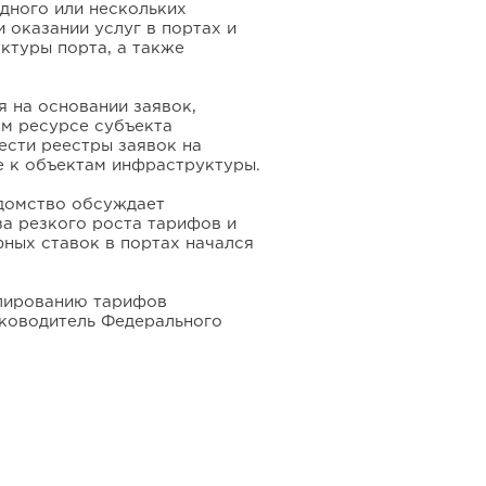
дного или нескольких
 оказании услуг в портах и
ктуры порта, а также
я на основании заявок,
м ресурсе субъекта
ести реестры заявок на
е к объектам инфраструктуры.
домство обсуждает
а резкого роста тарифов и
фных ставок в портах начался
улированию тарифов
уководитель Федерального