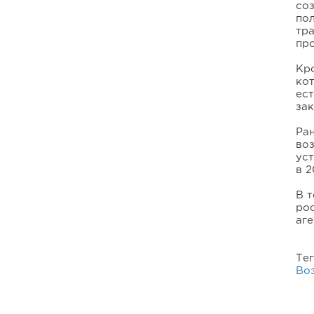
соз
пол
тр
пр
Кро
ко
ес
зак
Ра
во
уст
в 2
В 
ро
аг
Те
Воз