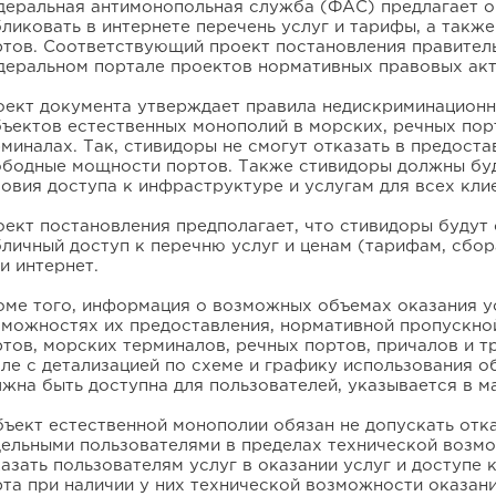
деральная антимонопольная служба (ФАС) предлагает о
ликовать в интернете перечень услуг и тарифы, а такж
ртов. Соответствующий проект постановления правител
деральном портале проектов нормативных правовых акт
оект документа утверждает правила недискриминационн
бъектов естественных монополий в морских, речных пор
миналах. Так, стивидоры не смогут отказать в предостав
ободные мощности портов. Также стивидоры должны бу
овия доступа к инфраструктуре и услугам для всех кли
оект постановления предполагает, что стивидоры будут
личный доступ к перечню услуг и ценам (тарифам, сбор
и интернет.
оме того, информация о возможных объемах оказания ус
зможностях их предоставления, нормативной пропускно
тов, морских терминалов, речных портов, причалов и т
ле с детализацией по схеме и графику использования 
жна быть доступна для пользователей, указывается в м
ъект естественной монополии обязан не допускать отк
дельными пользователями в пределах технической возмо
азать пользователям услуг в оказании услуг и доступе
та при наличии у них технической возможности оказания