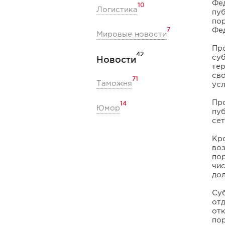
Фе
10
Логистика
пуб
по
7
Фе
Мировые новости
Пр
42
Новости
су
тер
св
71
Таможня
усл
Пр
14
Юмор
пуб
сет
Кр
во
пор
чис
дол
Суб
от
отк
пор