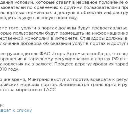
дания условий, которые ставят в неравное положение о
ьзователей по сравнению с другими пользователями при
анспортных терминалах и доступе к объектам инфрастру
оводить единую ценовую политику.
ме того, услуги в портах должны будут предоставлятьс
торые пользователи будут размещать на информационно
тественной монополии в интернете. Стивидоры должны в
лючение договора об оказании услуг в портах и доступ
нее руководитель ФАС Игорь Артемьев сообщал, что ве
звращение к тарифному регулированию в портах РФ из-з
ановления их в валюте. Процесс дерегулирования тари
010 году.
то же время, Минтранс выступил против возврата к рег
ссийских морских портов. Замминистра транспорта и р
ентства морского и ТАСС
ги:
врат к списку