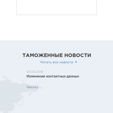
ТАМОЖЕННЫЕ НОВОСТИ
Читать все новости
05.03.2018
06.07.20
Изменение контактных данных
Презен
«Оптим
Читать
Узнайте
наши К
транс».
Читать