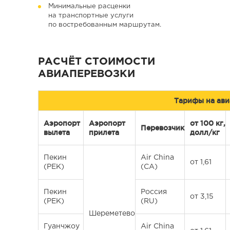
Минимальные расценки
на транспортные услуги
по востребованным маршрутам.
РАСЧЁТ СТОИМОСТИ
АВИАПЕРЕВОЗКИ
Тарифы на ави
Аэропорт
Аэропорт
от 100 кг,
Перевозчик
вылета
прилета
долл/кг
Пекин
Air China
от 1,61
(PEK)
(CA)
Пекин
Россия
от 3,15
(PEK)
(RU)
Шереметево
Гуанчжоу
Air China