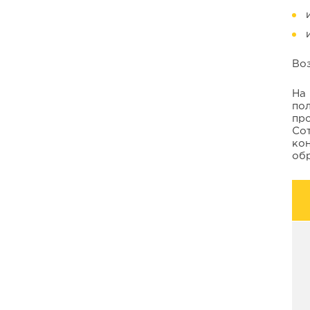
Во
На
по
пр
Со
ко
обр