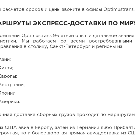
 расчетов сроков и цены звоните в офисы Optimustrans.
АРШРУТЫ ЭКСПРЕСС-ДОСТАВКИ ПО МИР
компании Optimustrans
9-летний
опыт и детальное знани
гистики. Мы работаем со всеми востребованными 
равления в столицу, Санкт-Петербург и регионы из:
Азии;
Китая;
Европы;
Австралии;
Японии;
Америки.
очная доставка сборных грузов проходит по маршрутам
из США авиа в Европу, затем из Германии либо Прибалти
срочная, но и более дорогая прямая авиадоставка из С