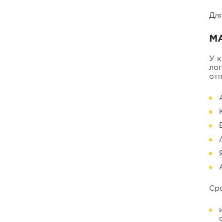
Для
М
У 
ло
отп
Ср