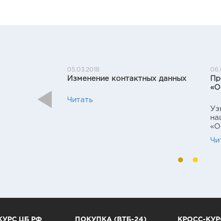
05.03.2018
06.
Изменение контактных данных
Пр
«О
Previous
Читать
Уз
на
«О
Чи
КУРС ЦБ РФ
ПОКУПКА (ВТБ-24)
КРОСС-КУР