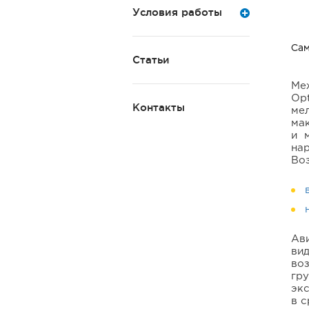
Условия работы
Статьи
Ме
Op
Контакты
ме
ма
и 
на
Во
Ав
ви
во
гр
эк
в с