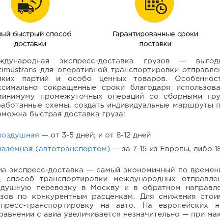
ждународная экспресс-доставка грузов — выгод
timustrans для оперативной транспортировки отправле
лких партий и особо ценных товаров. Особеннос
ксимально сокращенные сроки благодаря использова
минимуму промежуточных операций со сборными гру
работанные схемы, создать индивидуальные маршруты п
зможна быстрая доставка груза:
воздушная
— от
3-5 дней;
и от
8-12
дней
наземная (автотранспортом)
— за
7-15
из Европы, либо
1
иа экспресс-доставка — самый экономичный по времен
д способ транспортировки международных отправлен
здушную перевозку в Москву и в обратном направле
узов по конкурентным расценкам. Для снижения стои
спресс-транспортировку на авто. На европейских н
равнении с авиа увеличивается незначительно — при м