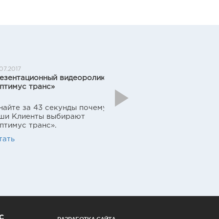
07.2017
16.12.2016
езентационный видеоролик
Топливо может подор
птимус транс»
на 8-12%
Next
найте за 43 секунды почему
Пятница! Новость! 2017
ши Клиенты выбирают
Топливо может подор
птимус транс».
на 8-12%?
тать
Читать
С