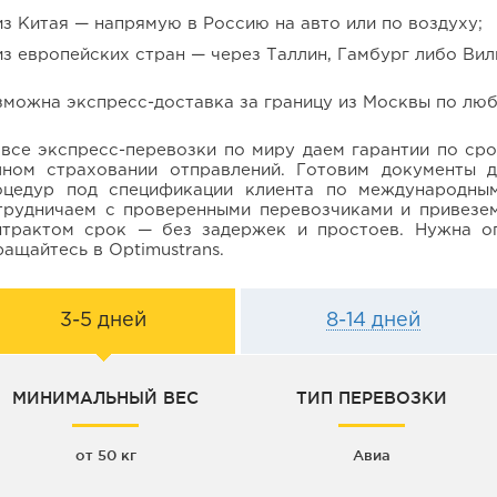
из Китая — напрямую в Россию на авто или по воздуху;
из европейских стран — через Таллин, Гамбург либо Вил
зможна экспресс-доставка за границу из Москвы по лю
 все экспресс-перевозки по миру даем гарантии по ср
лном страховании отправлений. Готовим документы 
оцедур под спецификации клиента по международным
трудничаем с проверенными перевозчиками и привезем
нтрактом срок — без задержек и простоев. Нужна о
ащайтесь в Optimustrans.
3-5 дней
8-14 дней
МИНИМАЛЬНЫЙ ВЕС
ТИП ПЕРЕВОЗКИ
от 50 кг
Авиа