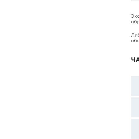
Экс
обр
Либ
об
Ч