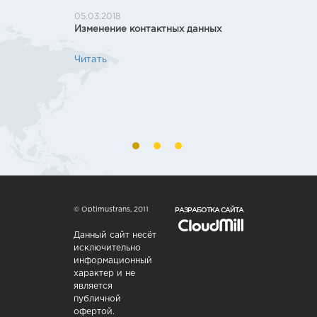
05.03.2018
06.07.20
Изменение контактных данных
Презен
«Оптим
Читать
Узнайте
наши К
транс».
Читать
РАЗРАБОТКА САЙТА
© Optimustrans, 2011
Данный сайт несёт
исключительно
информационный
характер и не
является
публичной
офертой.